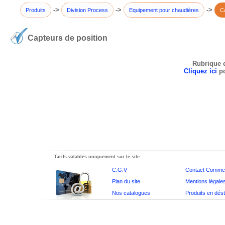
->
->
->
Produits
Division Process
Equipement pour chaudières
Ca
Capteurs de position
Rubrique e
Cliquez ici
po
Tarifs valables uniquement sur le site
C.G.V
Contact Commer
Plan du site
Mentions légale
Nos catalogues
Produits en dés