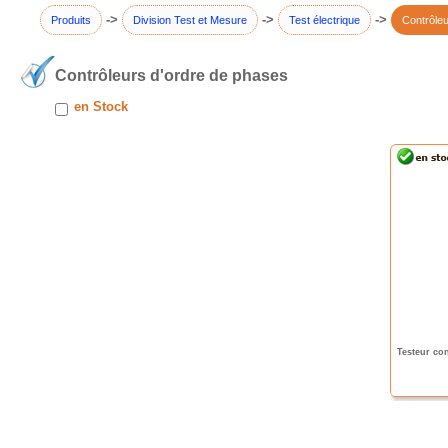
->
->
->
Produits
Division Test et Mesure
Test électrique
Contrôleu
Contrôleurs d'ordre de phases
en Stock
Testeur co