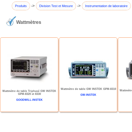
->
->
Produits
Division Test et Mesure
Instrumentation de laboratoire
Wattmètres
Wattmètre de table GW INSTEK GPM-8310
Wattmètr
Wattmètre de table Triphasé GW INSTEK
GPM-8320 et 8330
GW-INSTEK
GOODWILL-INSTEK