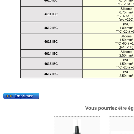
4610 IEC
0.75 mm²
T°C -20 à +
Silicone
0.75 mm²
4611 IEC
T°C -60 à +
(pic +230)
PVC
4612 IEC
1.00 mm²
T°C -20 à +
Silicone
1.50 mm²
4613 IEC
T°C -60 à +
(pic +230)
Silicone
4614 IEC
2.50 mm²
PVC
4615 IEC
1.50 mm²
T°C -20 à +
PVC
4617 IEC
2.50 mm²
Vous pourriez être ég