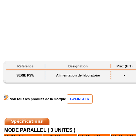
Référence
Désignation
Prix: (H.T)
SERIE PSW
Alimentation de laboratoire
-
Voir tous les produits de la marque
GW-INSTEK
MODE PARALLEL ( 3 UNITES )