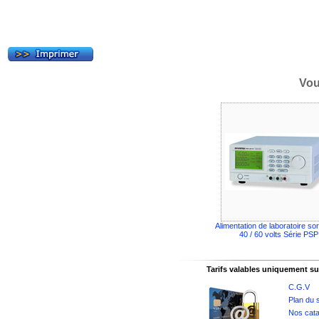
Vou
Alimentation de laboratoire sor
40 / 60 volts Série PSP
Tarifs valables uniquement sur
C.G.V
Plan du s
Nos cata