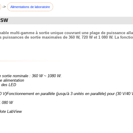
->
Alimentations de laboratoire
 PSW
le multi-gamme à sortie unique couvrant une plage de puissance allan
es puissances de sortie maximales de 360 ​​W, 720 W et 1 080 W. La foncti
e sortie nominale : 360 W ~ 1080 W.
e alimentation
et des LED
0 V)Fonctionnement en parallèle (jusqu'à 3 unités en parallèle) pour (30 V/40
 1 080 W
lote LabView