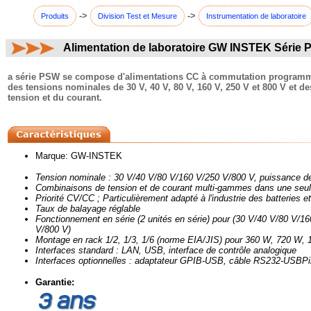
->
->
Produits
Division Test et Mesure
Instrumentation de laboratoire
Alimentation de laboratoire GW INSTEK Série
commentaires:
a série PSW se compose d'alimentations CC à commutation programmab
des tensions nominales de 30 V, 40 V, 80 V, 160 V, 250 V et 800 V et d
tension et du courant.
Marque: GW-INSTEK
Tension nominale : 30 V/40 V/80 V/160 V/250 V/800 V, puissance d
Combinaisons de tension et de courant multi-gammes dans une seul
Priorité CV/CC ; Particulièrement adapté à l'industrie des batteries 
Taux de balayage réglable
Fonctionnement en série (2 unités en série) pour (30 V/40 V/80 V/16
V/800 V)
Montage en rack 1/2, 1/3, 1/6 (norme EIA/JIS) pour 360 W, 720 W,
Interfaces standard : LAN, USB, interface de contrôle analogique
Interfaces optionnelles : adaptateur GPIB-USB, câble RS232-USBPi
Garantie: