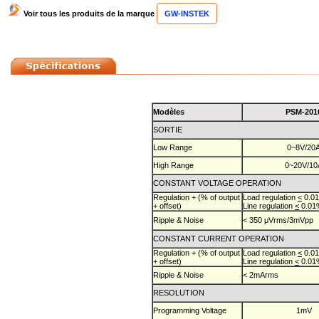
Voir tous les produits de la marque
GW-INSTEK
Modèles
PSM-201
SORTIE
Low Range
0~8V/20
High Range
0~20V/10
CONSTANT VOLTAGE OPERATION
Regulation + (% of output
Load regulation
<
0.0
+ offset)
Line regulation
<
0.01
Ripple & Noise
< 350 μVrms/3mVpp
CONSTANT CURRENT OPERATION
Regulation + (% of output
Load regulation
<
0.01
+ offset)
Line regulation
<
0.01
Ripple & Noise
< 2mArms
RESOLUTION
Programming Voltage
1mV