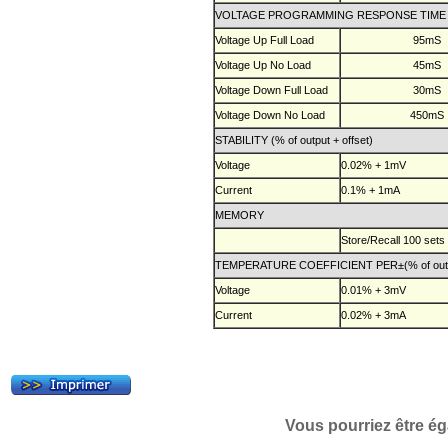
VOLTAGE PROGRAMMING RESPONSE TIME (for 
Voltage Up Full Load
95mS
Voltage Up No Load
45mS
Voltage Down Full Load
30mS
Voltage Down No Load
450mS
STABILITY (% of output + offset)
Voltage
0.02% + 1mV
Current
0.1% + 1mA
MEMORY
Store/Recall 100 sets
TEMPERATURE COEFFICIENT PER±(% of output
Voltage
0.01% + 3mV
Current
0.02% + 3mA
Vous pourriez être ég