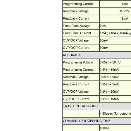
Programming Current
1mA
Readback Voltage
0.5mV
Readback Current
1mA
Front Panel Voltage
1mV
Front Panel Current
1mA ( <10A ), 10mA (
OVP/OCP Voltage
10mV
OVP/OCP Current
10mA
ACCURACY
Programming Voltage
0.05% + 10mV
Programming Current
0.2% + 10mA
Readback Voltage
0.05% + 5mV
Readback Current
0.15% + 5mA
OVP/OCP Voltage
0.1% + 10mV
OVP/OCP Current
0.4% + 10mA
TRANSIENT RESPONSE
< 50μsec (for output t
COMMAND PROCESSING TIME
100ms