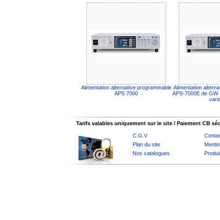
Alimentation alternative programmable
Alimentation altern
APS 7000
APS-7000E de GW 
vari
Tarifs valables uniquement sur le site / Paiement CB sé
C.G.V
Conta
Plan du site
Mentio
Nos catalogues
Produi