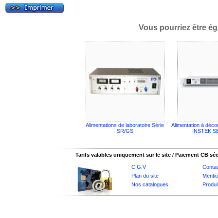
Vous pourriez être ég
Alimentations de laboratoire Série
Alimentation à déc
SR/GS
INSTEK S
Tarifs valables uniquement sur le site / Paiement CB sé
C.G.V
Conta
Plan du site
Mentio
Nos catalogues
Produi