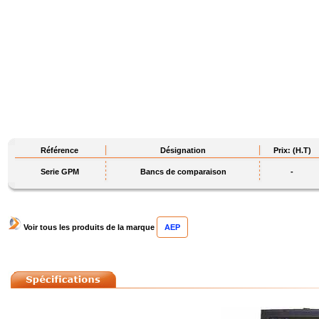
Référence
Désignation
Prix: (H.T)
Serie GPM
Bancs de comparaison
-
Voir tous les produits de la marque
AEP