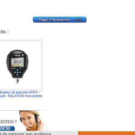
ts :
ibrateur de pression ATEX –
dLab - RALSTON Instruments
ent de mesurer son audience.