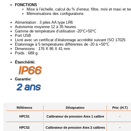
FONCTIONS
Mise à l’échelle, calcul du % d’erreur, filtre, mini et maxi et te
Mémorisations des configurations
Alimentation : 3 piles AA type LR6
Autonomie moyenne 12 à 35 heures
Gamme de température d’utilisation -20°C+50°C
Port USB
Livré avec un certificat d’étalonnage accrédité suivant ISO 17025
Etalonnage à 5 températures différentes de -20 à +50°C
Dimensions : 176 X 86 X 41 mm
Poids : 689 g
Étanchéité:
Garantie:
Référence
Désignation
Prix: (H.T)
HPC51
Calibrateur de pression Atex 1 calibre
-
HPC52
Calibrateur de pression Atex 2 calibres
-