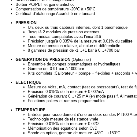
Boîtier PC/PBT et gaine antichoc
Compensation de température -20°C à +50°C
Certificat d’étalonnage Accrédité en standard
PRESSION
Un, deux ou trois capteurs internes, dont 1 barométrique
Jusqu’à 2 modules de pression externes
Tous médias compatibles avec l’inox 316
Précision jusqu’à 0.035% de la mesure et 0.01% du calibre
Mesure de pression relative, absolue et différentielle
8 gammes de pression de -1…+1 bar à 0…+700 bar
GENERATION DE PRESSION
(Optionnel)
Ensemble de pompes pneumatiques et hydrauliques
Gamme de -0.91 bar à 1000 bar
Kits complets :Calibrateur + pompe + flexibles + raccords + v
ELECTRIQUE
Mesure de Volts, mA, contact (test de pressostats), test de f
Précision 0.015% de la mesure + 0.002mA
Génération de courant 0…+25 mA (en mode passif. Alimentati
Fonctions paliers et rampes programmables
TEMPERATURE
Entrées pour raccordement d’une ou deux sondes PT100 Ate
Technologie mesure de résistance vraie
Précision 0.015% de la mesure + 0.02Ω
Mémorisation des équations selon CvD
Sonde en option, gamme de mesure -45°C…+150°C