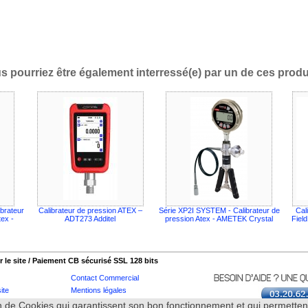
s pourriez être également interressé(e) par un de ces produi
brateur
Calibrateur de pression ATEX –
Série XP2I SYSTEM - Calibrateur de
Cal
tex -
ADT273 Additel
pression Atex - AMETEK Crystal
Fiel
 le site / Paiement CB sécurisé SSL 128 bits
Contact Commercial
ite
Mentions légales
logues
Produits en déstockage
tion de Cookies qui garantissent son bon fonctionnement et qui permett