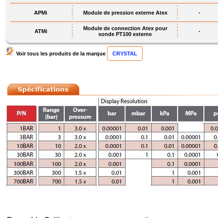
APMi
Module de pression externe Atex
-
Module de connection Atex pour
ATMi
-
sonde PT100 externe
Voir tous les produits de la marque
CRYSTAL