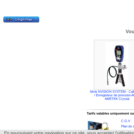
Vou
Série NVISION SYSTEM - Cali
/ Enregisteur de pression A
AMETEK Crystal
Tarifs valables uniquement sur
C.G.V
Plan du s
Nos cata
En poursuivant votre navigation sur ce site, vous acceptez l'utilisa