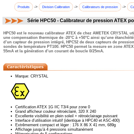
->
->
->
Produits
Division Calibration
Calibrateurs de pression
Ca
Série HPC50 - Calibrateur de pression ATEX po
commentaires:
HPC50 est le nouveau calibrateur ATEX de chez AMETEK CRYSTAL utilisab
une compensation thermique de -20°C à +50°C ainsi qu’une étanchéité IP
d’un capteur de pression intégré, HPC52 de deux capteurs de pression
sondes de température PT100. HPC50 permet la mesure en zone ATEX de 
55mA et la génération d’un courant de boucle 0/25mA.
Marque: CRYSTAL
Certification ATEX 1G IIC T3/4 pour zone 0
Grand afficheur couleur rétroéclairé, 320 X 240
Excellente visibilité en plein soleil + rétroéclairage puissant
Interface d’utilisation intuitif (identique à HPC40 et ASC-400)
Extrêmement compact et léger : 176 X 86 X 41 mm, 689g
Affichage jusqu’à 4 pressions simultanément
Mémorisation de 5 configurations