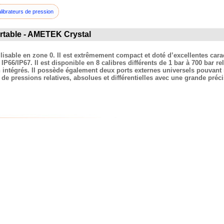
librateurs de pression
rtable - AMETEK Crystal
le en zone 0. Il est extrêmement compact et doté d’excellentes caractér
66/IP67. Il est disponible en 8 calibres différents de 1 bar à 700 bar r
 intégrés. Il possède également deux ports externes universels pouvant
pressions relatives, absolues et différentielles avec une grande précis