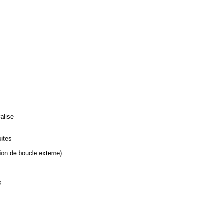
alise
uites
on de boucle externe)
x