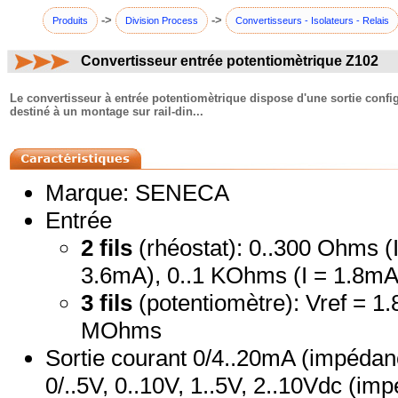
->
->
Produits
Division Process
Convertisseurs - Isolateurs - Relais
Convertisseur entrée potentiomètrique Z102
commentaires:
Le convertisseur à entrée potentiomètrique dispose d'une sortie configur
destiné à un montage sur rail-din...
Marque: SENECA
Entrée
2 fils
(rhéostat): 0..300 Ohms (
3.6mA), 0..1 KOhms (I = 1.8mA
3 fils
(potentiomètre): Vref = 
MOhms
Sortie courant 0/4..20mA (impéda
0/..5V, 0..10V, 1..5V, 2..10Vdc (