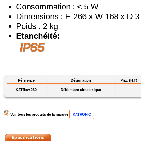
Consommation : < 5 W
Dimensions : H 266 x W 168 x D 
Poids : 2 kg
Etanchéité:
Référence
Désignation
Prix: (H.T)
KATflow 230
Débitmètre ultrasonique
-
Voir tous les produits de la marque
KATRONIC