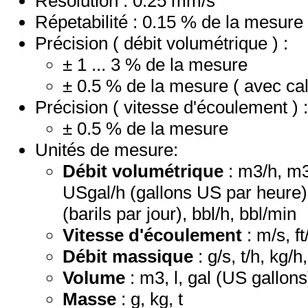
Résolution : 0.25 mm/s
Répetabilité : 0.15 % de la mesure
Précision ( débit volumétrique ) :
± 1 ... 3 % de la mesure
± 0.5 % de la mesure ( avec cal
Précision ( vitesse d'écoulement ) :
± 0.5 % de la mesure
Unités de mesure:
Débit volumétrique
: m3/h, m3/
USgal/h (gallons US par heure)
(barils par jour), bbl/h, bbl/min
Vitesse d'écoulement
: m/s, ft
Débit massique
: g/s, t/h, kg/
Volume
: m3, l, gal (US gallons
Masse
: g, kg, t