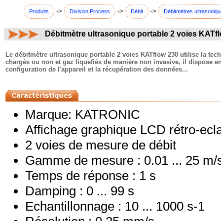
->
->
->
Produits
Division Process
Débit
Débitmètres ultrasoniq
Débitmètre ultrasonique portable 2 voies KATf
commentaires:
Le débitmètre ultrasonique portable 2 voies KATflow 230 utilise la tec
chargés ou non et gaz liquefiés de manière non invasive, il dispose en
configuration de l'appareil et la récupération des données...
Marque: KATRONIC
Affichage graphique LCD rétro-ecla
2 voies de mesure de débit
Gamme de mesure : 0.01 ... 25 m/
Temps de réponse : 1 s
Damping : 0 ... 99 s
Echantillonnage : 10 ... 1000 s-1