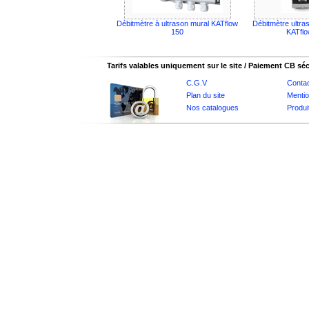
Débitmètre à ultrason mural KATflow
Débitmètre ultra
150
KATflo
Tarifs valables uniquement sur le site / Paiement CB sé
C.G.V
Conta
Plan du site
Mentio
Nos catalogues
Produi