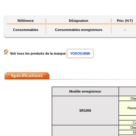
Référence
Désignation
Prix: (H.T)
Consommables
Consommables enregistreurs
-
Voir tous les produits de la marque
YOKOGAWA
Modèle enregistreur
Dia
Plum
SR1000
Ca
Dia
D