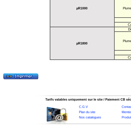
µR1000
Plum
Ca
D
Plum
µR1800
Ca
Tarifs valables uniquement sur le site / Paiement CB sé
C.G.V
Conta
Plan du site
Mentio
Nos catalogues
Produi