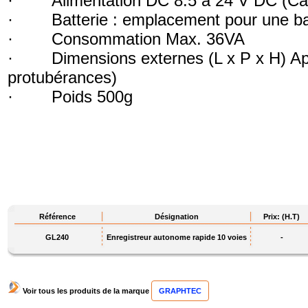
· Alimentation DC 8.5 à 24 V DC (Câbl
· Batterie : emplacement pour une batt
· Consommation Max. 36VA
· Dimensions externes (L x P x H) App
protubérances)
· Poids 500g
Référence
Désignation
Prix: (H.T)
GL240
Enregistreur autonome rapide 10 voies
-
Voir tous les produits de la marque
GRAPHTEC