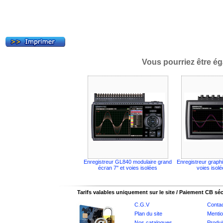
Vous pourriez être ég
Enregistreur GL840 modulaire grand
Enregistreur graph
écran 7'' et voies isolées
voies isol
Tarifs valables uniquement sur le site / Paiement CB sé
C.G.V
Conta
Plan du site
Mentio
Nos catalogues
Produi