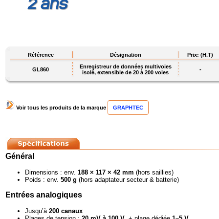
Référence
Désignation
Prix: (H.T)
Enregistreur de données multivoies
GL860
-
isolé, extensible de 20 à 200 voies
Voir tous les produits de la marque
GRAPHTEC
Général
Dimensions : env.
188 × 117 × 42 mm
(hors saillies)
Poids : env.
500 g
(hors adaptateur secteur & batterie)
Entrées analogiques
Jusqu’à
200 canaux
Plages de tension :
20 mV à 100 V
, + plage dédiée
1–5 V