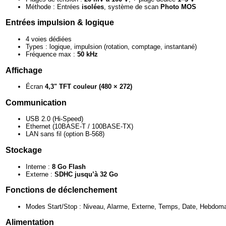
Méthode : Entrées
isolées
, système de scan
Photo MOS
Entrées impulsion & logique
4 voies dédiées
Types : logique, impulsion (rotation, comptage, instantané)
Fréquence max :
50 kHz
Affichage
Écran
4,3" TFT couleur (480 × 272)
Communication
USB 2.0 (Hi-Speed)
Ethernet (10BASE‑T / 100BASE‑TX)
LAN sans fil (option B‑568)
Stockage
Interne :
8 Go Flash
Externe :
SDHC jusqu’à 32 Go
Fonctions de déclenchement
Modes Start/Stop : Niveau, Alarme, Externe, Temps, Date, Hebdoma
Alimentation