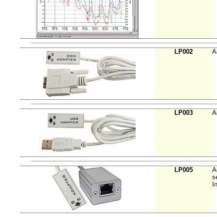
LP002
A
LP003
A
LP005
A
s
I