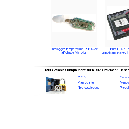
Datalogger température USB avec
T-Print G0221 e
affichage Microlite
température avec i
Tarifs valables uniquement sur le site / Paiement CB sé
C.G.V
Conta
Plan du site
Mentio
Nos catalogues
Produi