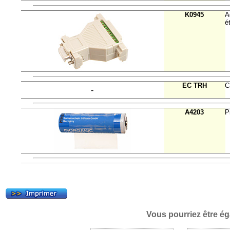
K0945
A
é
EC TRH
C
-
A4203
P
Vous pourriez être ég