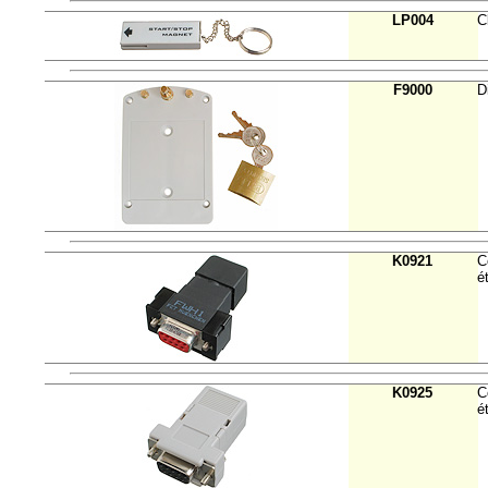
LP004
C
F9000
D
K0921
C
é
K0925
C
é