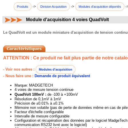
->
->
-
Produits
Division Acquisition
Modules d'acquisition déportés
Module d'acquisition 4 voies QuadVolt
commentaires:
Le QuadVolt est un module miniature d'acquisition de tension continue
ATTENTION : Ce produit ne fait plus partie de notre catalo
- Voir nos autres :
Modules d'acquisition
- Nous faire une :
Demande de produit équivalent
Marque: MADGETECH
4 voies de mesure tension continue
QuadVolt 100mV :
de -100 à +100mV
Résolution de 0,1mV à 1mV
Précision de ±0.01% à ±0.1%
Mémoire non volatile (pas de perte de données même en cas de pile 
Facteur d'échelle configurable
Intervalle de mesure configurable
Configuration et récupération des données par le logiciel MadgeTech
communication RS232 livré avec le logiciel)