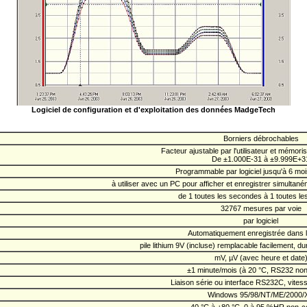
Logiciel de configuration et d'exploitation des données MadgeTech
Borniers débrochables
Facteur ajustable par l'utilisateur et mémoris
De ±1.000E-31 à ±9.999E+3
Programmable par logiciel jusqu'à 6 moi
à utiliser avec un PC pour afficher et enregistrer simulta
de 1 toutes les secondes à 1 toutes le
32767 mesures par voie
par logiciel
Automatiquement enregistrée dans l'
pile lithium 9V (incluse) remplacable facilement, d
mV, µV (avec heure et date
±1 minute/mois (à 20 °C, RS232 non 
Liaison série ou interface RS232C, vites
Windows 95/98/NT/ME/2000/