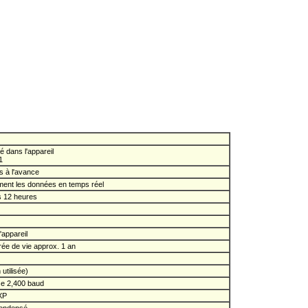
é dans l'appareil
1
s à l'avance
nément les données en temps réel
s 12 heures
appareil
urée de vie approx. 1 an
)
utilisée)
se 2,400 baud
XP