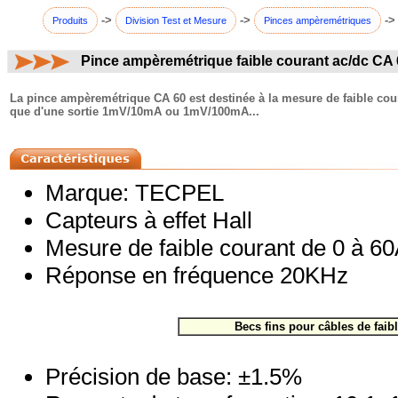
->
->
->
Produits
Division Test et Mesure
Pinces ampèremétriques
Pince ampèremétrique faible courant ac/dc CA
commentaires:
La pince ampèremétrique CA 60 est destinée à la mesure de faible cour
que d'une sortie 1mV/10mA ou 1mV/100mA...
Marque: TECPEL
Capteurs à effet Hall
Mesure de faible courant de 0 à 60
Réponse en fréquence 20KHz
Becs fins pour câbles de fai
Précision de base: ±1.5%