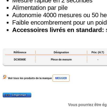
Mesure rapide en 2 secondes
Alimentation par pile
Autonomie 4000 mesures ou 50 he
Faible encombrement pour un poid
Accessoires livrés en standard:
Référence
Désignation
Prix: (H.T)
DCM300E
Pince de mesure
-
Voir tous les produits de la marque
MEGGER
Vous pourriez être ég