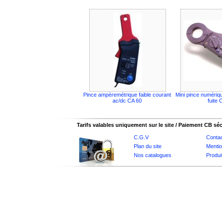
Pince ampèremétrique faible courant
Mini pince numériq
ac/dc CA 60
fuite
Tarifs valables uniquement sur le site / Paiement CB sé
C.G.V
Conta
Plan du site
Mentio
Nos catalogues
Produi