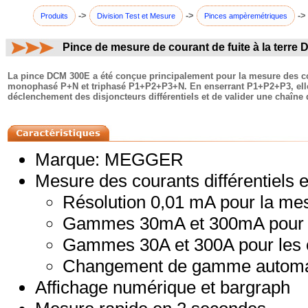
->
->
->
Produits
Division Test et Mesure
Pinces ampèremétriques
Pince de mesure de courant de fuite à la terr
commentaires:
La pince DCM 300E a été conçue principalement pour la mesure des coura
monophasé P+N et triphasé P1+P2+P3+N. En enserrant P1+P2+P3, elle m
déclenchement des disjoncteurs différentiels et de valider une chaîne d
Marque: MEGGER
Mesure des courants différentiels et
Résolution 0,01 mA pour la mes
Gammes 30mA et 300mA pour le
Gammes 30A et 300A pour les c
Changement de gamme automa
Affichage numérique et bargraph