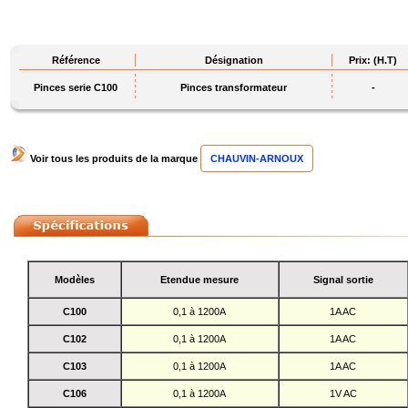
Référence
Désignation
Prix: (H.T)
Pinces serie C100
Pinces transformateur
-
Voir tous les produits de la marque
CHAUVIN-ARNOUX
Modèles
Etendue mesure
Signal sortie
C100
0,1 à 1200A
1A AC
C102
0,1 à 1200A
1A AC
C103
0,1 à 1200A
1A AC
C106
0,1 à 1200A
1V AC