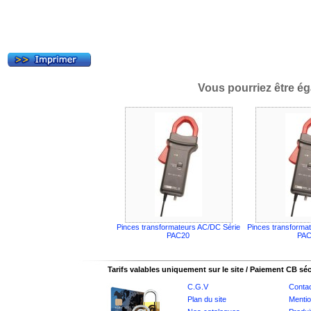
Vous pourriez être ég
Pinces transformateurs AC/DC Série
Pinces transforma
PAC20
PA
Tarifs valables uniquement sur le site / Paiement CB sé
C.G.V
Conta
Plan du site
Mentio