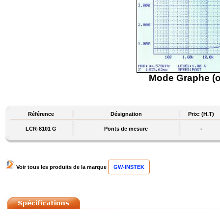
Mode Graphe (o
Référence
Désignation
Prix: (H.T)
LCR-8101 G
Ponts de mesure
-
Voir tous les produits de la marque
GW-INSTEK