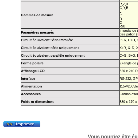
R,Z,X
G,Y,B
L
Gammes de mesure
C
D
Q
Rdc
Impédance (
Paramètres mesurés
dissipation
Circuit équivalent Série/Parallèle
C+R, C+D, 
Circuit équivalent série uniquement
X+R, X+D, 
Circuit équivalent parallèle uniquement
C+G, B+G, 
Forme polaire
Z+angle de 
Affichage LCD
320 x 240 
Interface
RS-232, GP
Alimentation
115V/230Vac
Accessoires
Cordon d'ali
Poids et dimensions
330 x 170 x
Vous pourriez être ég