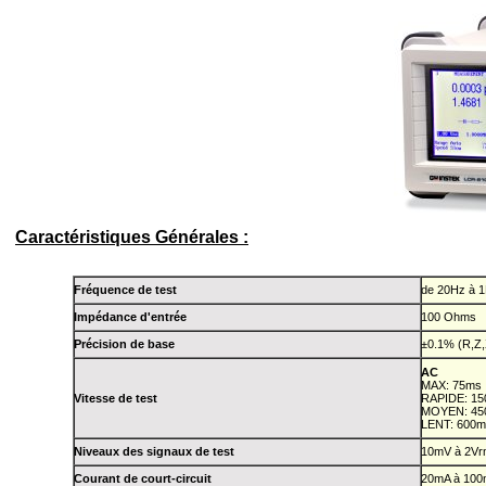
Caractéristiques Générales :
Fréquence de test
de 20Hz à 1
Impédance d'entrée
100 Ohms
Précision de base
±0.1% (R,Z,
AC
MAX: 75ms
Vitesse de test
RAPIDE: 1
MOYEN: 45
LENT: 600
Niveaux des signaux de test
10mV à 2Vr
Courant de court-circuit
20mA à 10