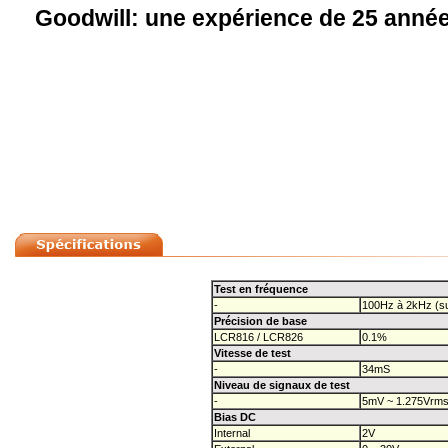
Goodwill: une expérience de 25 année
Test en fréquence
-
100Hz à 2kHz (su
Précision de base
LCR816 / LCR826
0.1%
Vitesse de test
-
34mS
Niveau de signaux de test
-
5mV ~ 1.275Vrms
Bias DC
Internal
2V