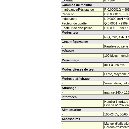
External
0 ~ 30V
Gammes de mesure
Impédance/Résistance
R 0.00001Ω ~ 99
Capacité
C 0.00001pF ~ 9
Inductance
L 0.00001mH ~ 
Facteur de qualité
Q 0.0001 ~ 9999
Facteur de dissipation
D 0.0001 ~ 9999
Modes test
-
R/Q, C/D, C/R, L
Circuit équivalent
-
Parallèle ou série
Mémoire
-
100 blocs mémoi
Moyennage
-
de 1 à 255 fois
Modes vitesse de test
-
Lente, Moyenne e
Modes d'affichage
-
Valeur, delta, del
Affichage
-
matrice 240 x 128
Interfaces
-
Handler interfac
Liaison RS232 en
Alimentation
-
100~240V, 50/60
Accessoires
-
Manuel d'utilisatio
Cordon d'alimenta