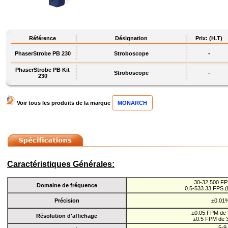
Référence
Désignation
Prix: (H.T)
PhaserStrobe PB 230
Stroboscope
-
PhaserStrobe PB Kit
Stroboscope
-
230
Voir tous les produits de la marque
MONARCH
Caractéristiques Générales:
30-32,500 FP
Domaine de fréquence
0.5-533.33 FPS (
Précision
±0.01%
±0.05 FPM de 
Résolution d'affichage
±0.5 FPM de 
5-9