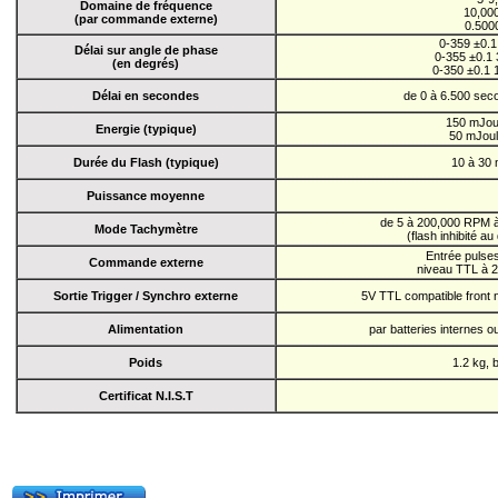
Domaine de fréquence
10,00
(par commande externe)
0.500
0-359 ±0.
Délai sur angle de phase
0-355 ±0.1
(en degrés)
0-350 ±0.1
Délai en secondes
de 0 à 6.500 se
150 mJou
Energie (typique)
50 mJou
Durée du Flash (typique)
10 à 30
Puissance moyenne
de 5 à 200,000 RPM à 
Mode Tachymètre
(flash inhibité 
Entrée pulse
Commande externe
niveau TTL à 2
Sortie Trigger / Synchro externe
5V TTL compatible front 
Alimentation
par batteries internes 
Poids
1.2 kg, 
Certificat N.I.S.T