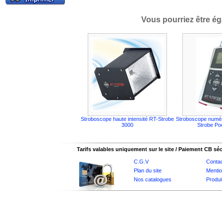
Vous pourriez être ég
Stroboscope haute intensité RT-Strobe
Stroboscope numér
3000
Strobe Po
Tarifs valables uniquement sur le site / Paiement CB sé
C.G.V
Conta
Plan du site
Mentio
Nos catalogues
Produi