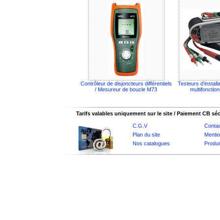
Contrôleur de disjoncteurs différentiels
Testeurs d’install
/ Mesureur de boucle M73
multifoncti
Tarifs valables uniquement sur le site / Paiement CB sé
C.G.V
Conta
Plan du site
Mentio
Nos catalogues
Produi