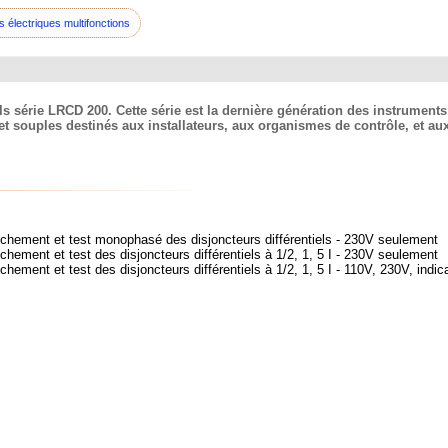
s électriques multifonctions
ls série LRCD 200. Cette série est la dernière génération des instrument
et souples destinés aux installateurs, aux organismes de contrôle, et aux
nchement et test monophasé des disjoncteurs différentiels - 230V seulement
hement et test des disjoncteurs différentiels à 1/2, 1, 5 I - 230V seulement
ement et test des disjoncteurs différentiels à 1/2, 1, 5 I - 110V, 230V, indic