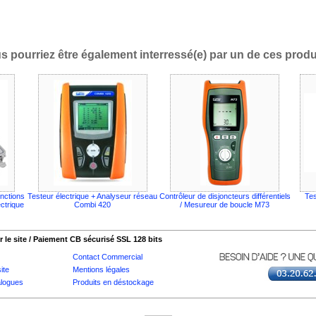
s pourriez être également interressé(e) par un de ces produi
nctions
Testeur électrique + Analyseur réseau
Contrôleur de disjoncteurs différentiels
Tes
ectrique
Combi 420
/ Mesureur de boucle M73
 le site / Paiement CB sécurisé SSL 128 bits
Contact Commercial
ite
Mentions légales
logues
Produits en déstockage