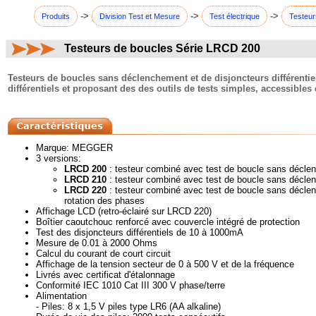
->
->
->
Produits
Division Test et Mesure
Test électrique
Testeur
Testeurs de boucles Série LRCD 200
commentaires:
Testeurs de boucles sans déclenchement et de disjoncteurs différentie
différentiels et proposant des des outils de tests simples, accessibles 
Marque: MEGGER
3 versions:
LRCD 200
: testeur combiné avec test de boucle sans décle
LRCD 210
: testeur combiné avec test de boucle sans déclenc
LRCD 220
: testeur combiné avec test de boucle sans déclench
rotation des phases
Affichage LCD (retro-éclairé sur LRCD 220)
Boîtier caoutchouc renforcé avec couvercle intégré de protection
Test des disjoncteurs différentiels de 10 à 1000mA
Mesure de 0.01 à 2000 Ohms
Calcul du courant de court circuit
Affichage de la tension secteur de 0 à 500 V et de la fréquence
Livrés avec certificat d'étalonnage
Conformité IEC 1010 Cat III 300 V phase/terre
Alimentation
- Piles: 8 x 1,5 V piles type LR6 (AA alkaline)