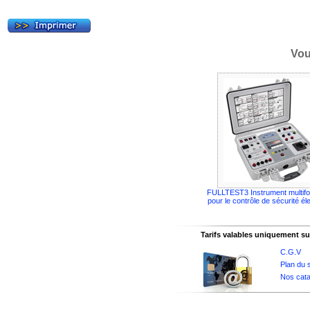
Vou
FULLTEST3 Instrument multifo
pour le contrôle de sécurité él
Tarifs valables uniquement sur
C.G.V
Plan du s
Nos cata