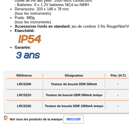
Durée de vie des piles: 2000 tests consécutifs
- Batteries: 8 x 1.2V batteries NiCd ou NiMH
Dimensions: 203 x 148 x 78 mm
(tous les instruments)
Poids: 980g
(tous les instruments)
Accessoires livrés en standard:
jeu de cordons 3 fils Rouge/Noir/Ve
Etanchéité:
Garantie:
Référence
Désignation
Prix: (H.T)
LRCD200
Testeur de boucle DDR 500mA
-
LRCD210
Testeur de boucle DDR 500mA tempo
-
LRCD220
Testeur de boucle DDR 1000mA tempo
-
Voir tous les produits de la marque
MEGGER