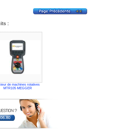
ts :
teur de machines rotatives
MTR105 MEGGER