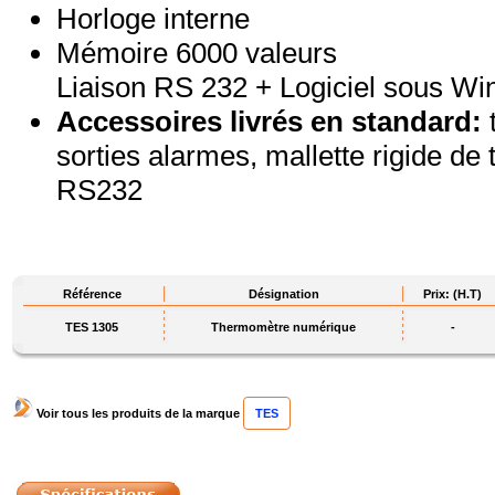
Horloge interne
Mémoire 6000 valeurs
Liaison RS 232 + Logiciel sous W
Accessoires livrés en standard:
sorties alarmes, mallette rigide de t
RS232
Référence
Désignation
Prix: (H.T)
TES 1305
Thermomètre numérique
-
Voir tous les produits de la marque
TES