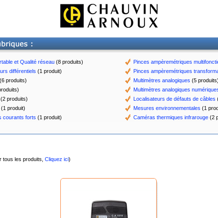
table et Qualité réseau
(8 produits)
Pinces ampèremétriques multifonct
rs différentiels
(1 produit)
Pinces ampèremétriques transform
(6 produits)
Multimètres analogiques
(5 produits
roduits)
Multimètres analogiques numérique
(2 produits)
Localisateurs de défauts de câbles
(
(1 produit)
Mesures environnementales
(1 prod
 courants forts
(1 produit)
Caméras thermiques infrarouge
(2 p
r tous les produits,
Cliquez ici
)