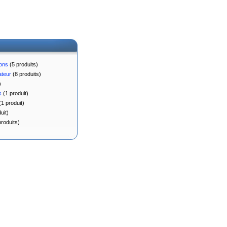
ions
(5 produits)
ateur
(8 produits)
)
s
(1 produit)
1 produit)
uit)
roduits)