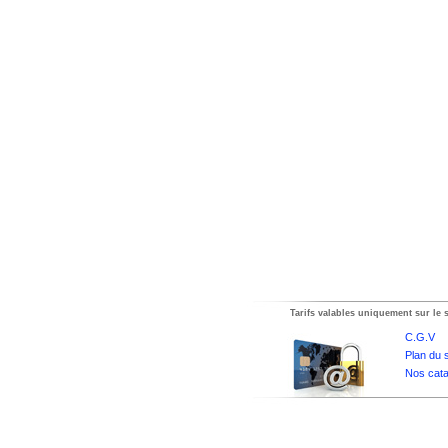
Tarifs valables uniquement sur le s
C.G.V
Plan du s
Nos cata