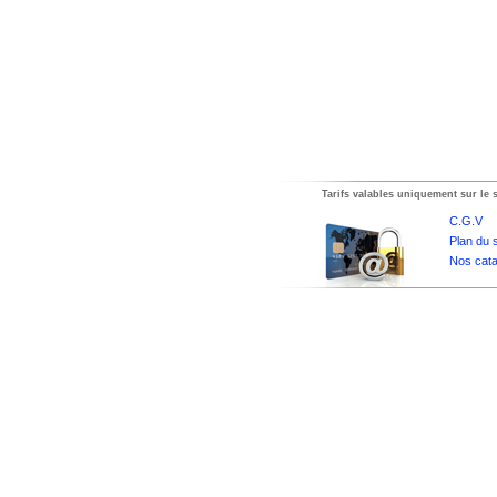
Tarifs valables uniquement sur le s
C.G.V
Plan du s
Nos cata