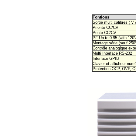
Fontions
Sortie multi calibres ( V 
Priorité CC/CV
Pente CC/CV
PF Up to 0.95 (with 120
Montage série (sauf 250
Contrôle analogique ext
Multi Interface RS-232
Interface GPIB
Clavier et afficheur num
Protection OCP, OVP, 