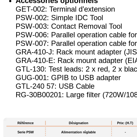
Accessories optionnels
GET-002: Terminal d’extension
PSW-002: Simple IDC Tool
PSW-003: Contact Removal Tool
PSW-006: Parallel operation cable for
PSW-007: Parallel operation cable for
GRA-410-J: Rack mount adapter (JIS
GRA-410-E: Rack mount adapter (EI
GTL-130: Test leads: 2 x red, 2 x bla
GUG-001: GPIB to USB adapter
GTL-240 57: USB Cable
RG-30B00201: Large filter (720W/1
Référence
Désignation
Prix: (H.T)
Serie PSW
Alimentation réglable
-