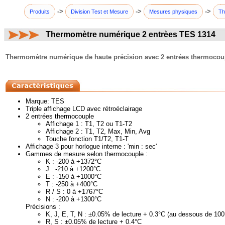
->
->
->
Produits
Division Test et Mesure
Mesures physiques
Th
Thermomètre numérique 2 entrèes TES 1314
commentaires:
Thermomètre numérique de haute précision avec 2 entrées thermocouple
Marque: TES
Triple affichage LCD avec rétroéclairage
2 entrées thermocouple
Affichage 1 : T1, T2 ou T1-T2
Affichage 2 : T1, T2, Max, Min, Avg
Touche fonction T1/T2, T1-T
Affichage 3 pour horlogue interne : 'min : sec'
Gammes de mesure selon thermocouple :
K : -200 à +1372°C
J : -210 à +1200°C
E : -150 à +1000°C
T : -250 à +400°C
R / S : 0 à +1767°C
N : -200 à +1300°C
Précisions :
K, J, E, T, N : ±0.05% de lecture + 0.3°C (au dessous de 100°C
R, S : ±0.05% de lecture + 0.4°C