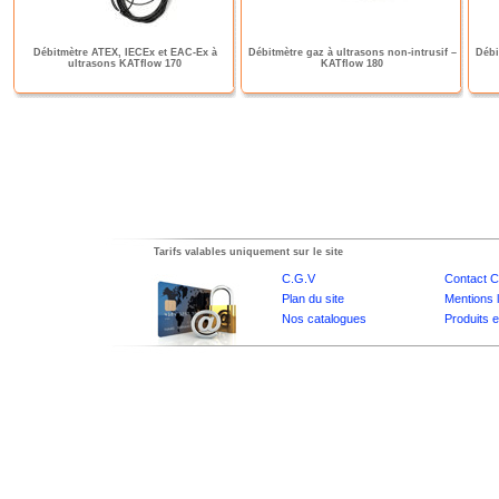
Débitmètre ATEX, IECEx et EAC-Ex à
Débitmètre gaz à ultrasons non-intrusif –
Débi
ultrasons KATflow 170
KATflow 180
Tarifs valables uniquement sur le site
C.G.V
Contact C
Plan du site
Mentions 
Nos catalogues
Produits 