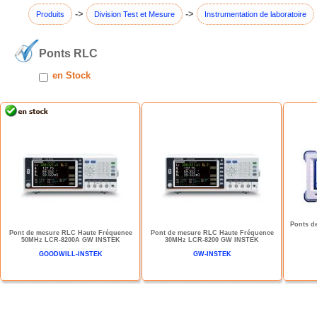
->
->
Produits
Division Test et Mesure
Instrumentation de laboratoire
Ponts RLC
en Stock
Ponts d
Pont de mesure RLC Haute Fréquence
Pont de mesure RLC Haute Fréquence
50MHz LCR-8200A GW INSTEK
30MHz LCR-8200 GW INSTEK
GOODWILL-INSTEK
GW-INSTEK