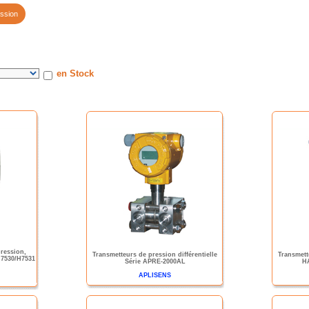
ssion
en Stock
pression,
Transmetteurs de pression différentielle
Transmett
H7530/H7531
Série APRE-2000AL
H
APLISENS