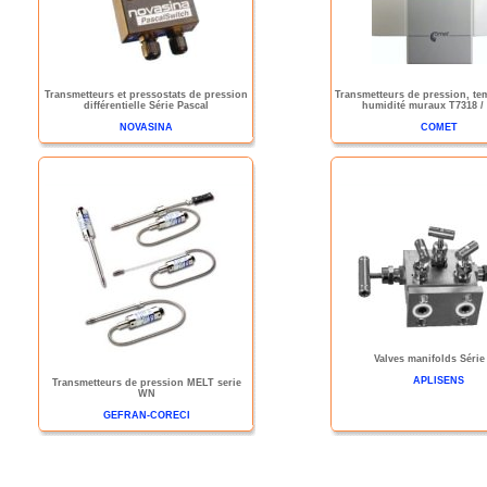
Transmetteurs et pressostats de pression
Transmetteurs de pression, tem
différentielle Série Pascal
humidité muraux T7318 /
NOVASINA
COMET
Valves manifolds Séri
APLISENS
Transmetteurs de pression MELT serie
WN
GEFRAN-CORECI