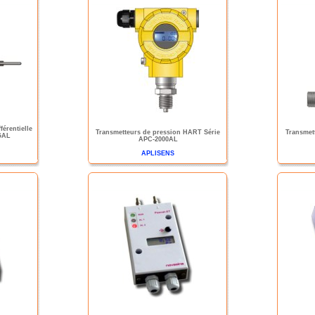
férentielle
Transmetteurs de pression HART Série
Transmett
GAL
APC-2000AL
APLISENS