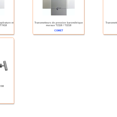
pérature et
Transmetteurs de pression barométrique
Transmett
 T7418
muraux T2118 / T2218
COMET
e VM