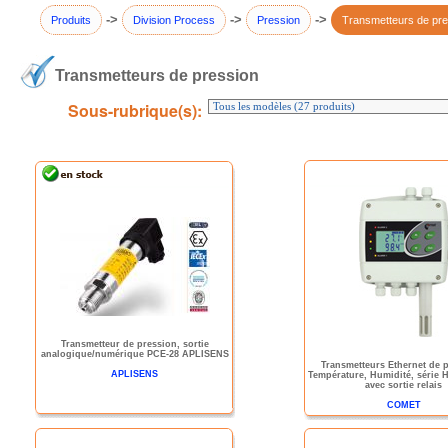
->
->
->
Produits
Division Process
Pression
Transmetteurs de pre
Transmetteurs de pression
Sous-rubrique(s):
Transmetteur de pression, sortie
analogique/numérique PCE-28 APLISENS
Transmetteurs Ethernet de 
APLISENS
Température, Humidité, série 
avec sortie relais
COMET