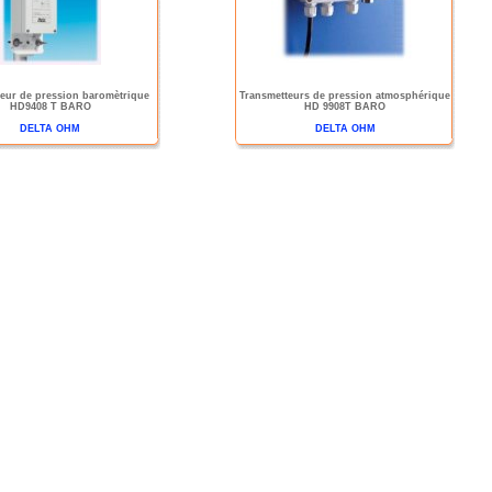
eur de pression baromètrique
Transmetteurs de pression atmosphérique
HD9408 T BARO
HD 9908T BARO
DELTA OHM
DELTA OHM