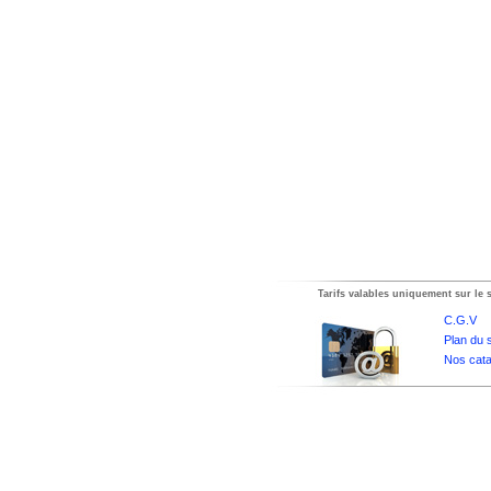
Tarifs valables uniquement sur le s
C.G.V
Plan du s
Nos cata