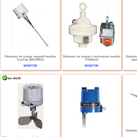
Détecteur de niveau capacitif modèle
Détecteur de niveau à inclinaison modèle
Détecte
TrueCap MK2-MK2e
TiltSwitch
typ
MONITOR
MONITOR
Détecte