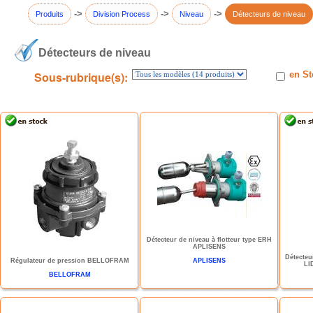
->
->
->
Produits
Division Process
Niveau
Détecteurs de niveau
Détecteurs de niveau
Sous-rubrique(s):
en St
Détecteur de niveau à flotteur type ERH
APLISENS
Détecteu
Régulateur de pression BELLOFRAM
APLISENS
LI
BELLOFRAM